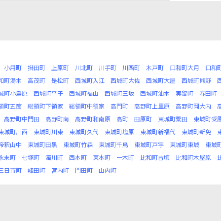
小用町
掛田町
上原町
川北町
川手町
川西町
木戸町
口和町大月
口和
和町湯木
高茂町
是松町
西城町入江
西城町大佐
西城町大屋
西城町熊野
城町小鳥原
西城町平子
西城町福山
西城町三坂
西城町油木
実留町
春田町
領町五箇
総領町下領家
総領町中領家
高門町
高野町上里原
高野町岡大内
高野町中門田
高野町南
高野町和南原
高町
田原町
東城町粟田
東城町受
東城町川西
東城町川東
東城町久代
東城町塩原
東城町新福代
東城町新免
帝釈山中
東城町田黒
東城町竹森
東城町千鳥
東城町戸宇
東城町東城
東城
永末町
七塚町
濁川町
西本町
東本町
一木町
比和町古頃
比和町木屋原
三日市町
峰田町
宮内町
門田町
山内町