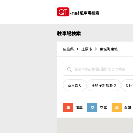
駐車場検索
駐車場検索
広島県
庄原市
東城町東城
空車あり
車椅子対応あり
QT-
満
満車
空
空車
混
混雑