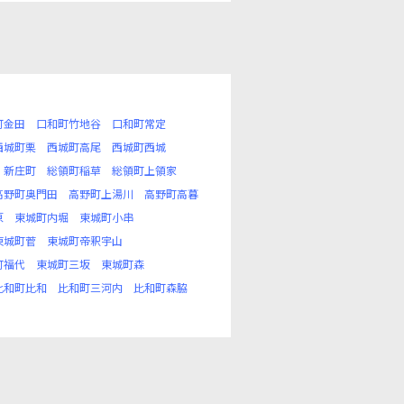
町金田
口和町竹地谷
口和町常定
西城町栗
西城町高尾
西城町西城
新庄町
総領町稲草
総領町上領家
高野町奥門田
高野町上湯川
高野町高暮
原
東城町内堀
東城町小串
東城町菅
東城町帝釈宇山
町福代
東城町三坂
東城町森
比和町比和
比和町三河内
比和町森脇