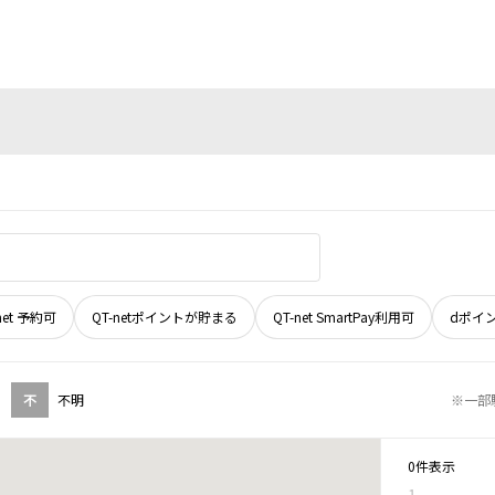
net 予約可
QT-netポイントが貯まる
QT-net SmartPay利用可
dポイ
不
不明
※一部
0件表示
1