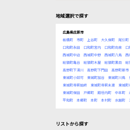
地域選択で探す
広島県庄原市
板橋町
市町
上谷町
大久保町
尾引町
口和町永田
口和町宮内
口和町向泉
口
西城町中迫
西城町中野
西城町八鳥
西
総領町亀谷
総領町木屋
総領町黒目
総
高野町下湯川
高野町下門田
高野町新市
東城町小奴可
東城町加谷
東城町川鳥
東城町帝釈始終
東城町帝釈未渡
東城町
東城町保田
戸郷町
殿垣内町
中本町
平和町
本郷町
本町
本村町
水越町
リストから探す