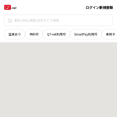
広島県
庄原市
田原町
地域選択で探す
ログイン
新規登録
空車あり
予約可
QT-net利用可
SmartPay利用可
車椅子