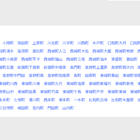
小用町
掛田町
上原町
川北町
川手町
川西町
木戸町
口和町大月
口和
和町湯木
高茂町
是松町
西城町入江
西城町大佐
西城町大屋
西城町熊野
城町小鳥原
西城町平子
西城町福山
西城町三坂
西城町油木
実留町
春田町
領町五箇
総領町下領家
総領町中領家
高門町
高野町上里原
高野町岡大内
高野町中門田
高野町南
高野町和南原
高町
田原町
東城町粟田
東城町受
東城町川西
東城町川東
東城町久代
東城町塩原
東城町新福代
東城町新免
帝釈山中
東城町田黒
東城町竹森
東城町千鳥
東城町戸宇
東城町東城
東城
永末町
七塚町
濁川町
西本町
東本町
一木町
比和町古頃
比和町木屋原
三日市町
峰田町
宮内町
門田町
山内町