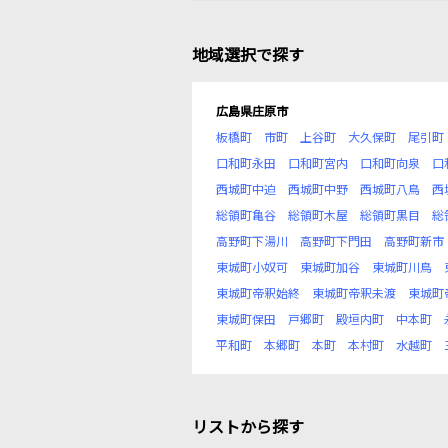
地域選択で探す
広島県庄原市
板橋町
市町
上谷町
大久保町
尾引町
口和町永田
口和町宮内
口和町向泉
口
西城町中迫
西城町中野
西城町八鳥
西
総領町亀谷
総領町木屋
総領町黒目
総
高野町下湯川
高野町下門田
高野町新市
東城町小奴可
東城町加谷
東城町川鳥
東城町帝釈始終
東城町帝釈未渡
東城町
東城町保田
戸郷町
殿垣内町
中本町
平和町
本郷町
本町
本村町
水越町
リストから探す