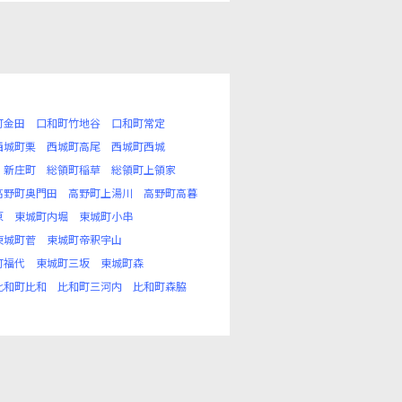
町金田
口和町竹地谷
口和町常定
西城町栗
西城町高尾
西城町西城
新庄町
総領町稲草
総領町上領家
高野町奥門田
高野町上湯川
高野町高暮
原
東城町内堀
東城町小串
東城町菅
東城町帝釈宇山
町福代
東城町三坂
東城町森
比和町比和
比和町三河内
比和町森脇