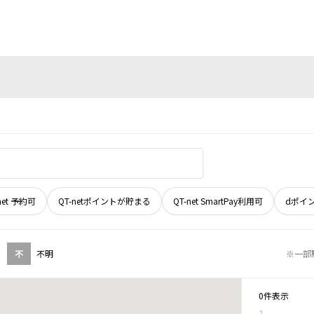
net 予約可
QT-netポイントが貯まる
QT-net SmartPay利用可
dポイ
不
不明
※一部
0件表示
1