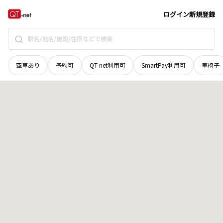
広島県
府中市
諸毛町
地域選択で探す
ログイン
新規登録
空車あり
予約可
QT-net利用可
SmartPay利用可
車椅子