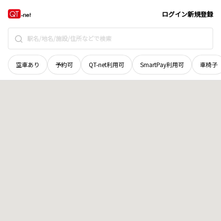
広島県
府中市
阿字町
地域選択で探す
ログイン
新規登録
空車あり
予約可
QT-net利用可
SmartPay利用可
車椅子