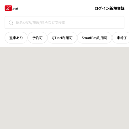
広島県
廿日市市
丸石
地域選択で探す
ログイン
新規登録
空車あり
予約可
QT-net利用可
SmartPay利用可
車椅子