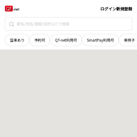
広島県
廿日市市
可愛
地域選択で探す
ログイン
新規登録
空車あり
予約可
QT-net利用可
SmartPay利用可
車椅子