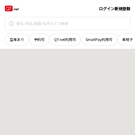
広島県
廿日市市
平良山手
地域選択で探す
ログイン
新規登録
空車あり
予約可
QT-net利用可
SmartPay利用可
車椅子