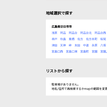
地域選択で探す
広島県廿日市市
浅原
阿品
阿品台
阿品台北
阿品台西
串戸
玖島
栗栖
佐方
佐方本町
桜尾
津田
天神
峠
友田
中道
永原
八坂
宮島口西
宮島口東
宮島町
宮園
宮園
リストから探す
駐車場がありません。
地名/住所で再検索するかmapの範囲を変