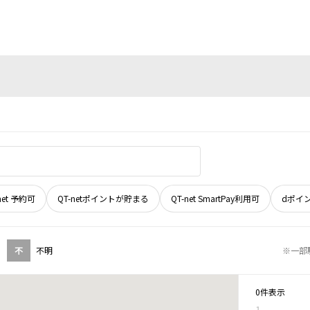
net 予約可
QT-netポイントが貯まる
QT-net SmartPay利用可
dポイ
不
不明
※一部
0件表示
1