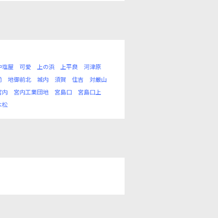
沖塩屋
可愛
上の浜
上平良
河津原
前
地御前北
城内
須賀
住吉
対厳山
宮内
宮内工業団地
宮島口
宮島口上
本松