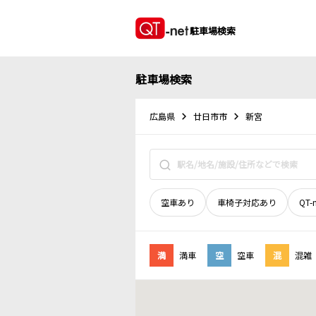
駐車場検索
駐車場検索
広島県
廿日市市
新宮
空車あり
車椅子対応あり
QT-
満
満車
空
空車
混
混雑