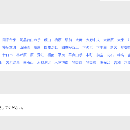
阿品台東
阿品台山の手
飯山
梅原
駅前
大野
大野中央
大野原
大東
桜尾本町
山陽園
塩屋
四季が丘
四季が丘上
下の浜
下平良
新宮
地御
廿日市
林が原
原
深江
福面
平良
平良山手
本町
前空
丸石
峰高
上
宮浜温泉
虫所山
木材港北
木材港南
物見西
物見東
陽光台
吉和
六
更してください。