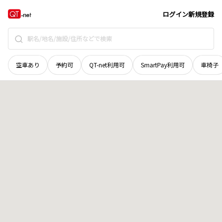
広島県
廿日市市
木材港南
地域選択で探す
ログイン
新規登録
空車あり
予約可
QT-net利用可
SmartPay利用可
車椅子