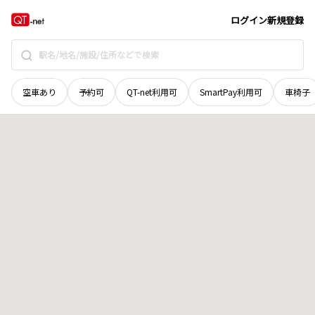
広島県
廿日市市
沖塩屋
地域選択で探す
ログイン
新規登録
空車あり
予約可
QT-net利用可
SmartPay利用可
車椅子