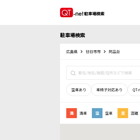
駐車場検索
駐車場検索
広島県
廿日市市
阿品台
空車あり
車椅子対応あり
QT-
満
満車
空
空車
混
混雑