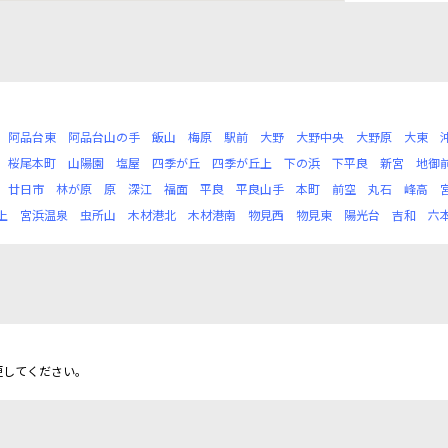
阿品台東
阿品台山の手
飯山
梅原
駅前
大野
大野中央
大野原
大東
桜尾本町
山陽園
塩屋
四季が丘
四季が丘上
下の浜
下平良
新宮
地御
廿日市
林が原
原
深江
福面
平良
平良山手
本町
前空
丸石
峰高
上
宮浜温泉
虫所山
木材港北
木材港南
物見西
物見東
陽光台
吉和
六
更してください。