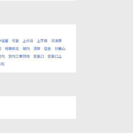
沖塩屋
可愛
上の浜
上平良
河津原
前
地御前北
城内
須賀
住吉
対厳山
宮内
宮内工業団地
宮島口
宮島口上
本松