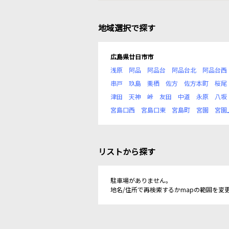
地域選択で探す
広島県廿日市市
浅原
阿品
阿品台
阿品台北
阿品台西
串戸
玖島
栗栖
佐方
佐方本町
桜尾
津田
天神
峠
友田
中道
永原
八坂
宮島口西
宮島口東
宮島町
宮園
宮園
リストから探す
駐車場がありません。
地名/住所で再検索するかmapの範囲を変