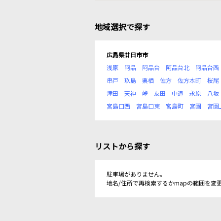
地域選択で探す
広島県廿日市市
浅原
阿品
阿品台
阿品台北
阿品台西
串戸
玖島
栗栖
佐方
佐方本町
桜尾
津田
天神
峠
友田
中道
永原
八坂
宮島口西
宮島口東
宮島町
宮園
宮園
リストから探す
駐車場がありません。
地名/住所で再検索するかmapの範囲を変