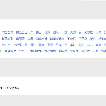
阿品台東
阿品台山の手
飯山
梅原
駅前
大野
大野中央
大野原
大東
桜尾本町
山陽園
塩屋
四季が丘
四季が丘上
下の浜
下平良
新宮
地御
廿日市
林が原
原
深江
福面
平良
平良山手
本町
前空
丸石
峰高
上
宮浜温泉
虫所山
木材港北
木材港南
物見西
物見東
陽光台
吉和
六
更してください。