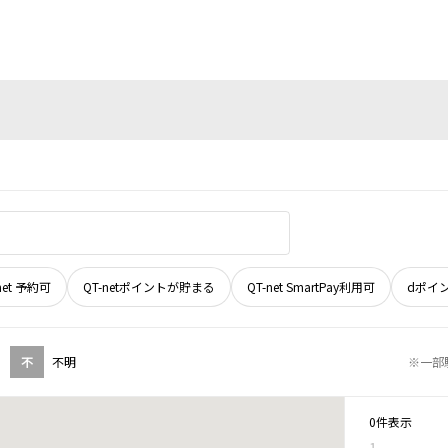
net 予約可
QT-netポイントが貯まる
QT-net SmartPay利用可
dポイ
不
不明
※一部
0件表示
1