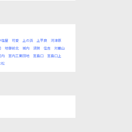
沖塩屋
可愛
上の浜
上平良
河津原
前
地御前北
城内
須賀
住吉
対厳山
宮内
宮内工業団地
宮島口
宮島口上
本松