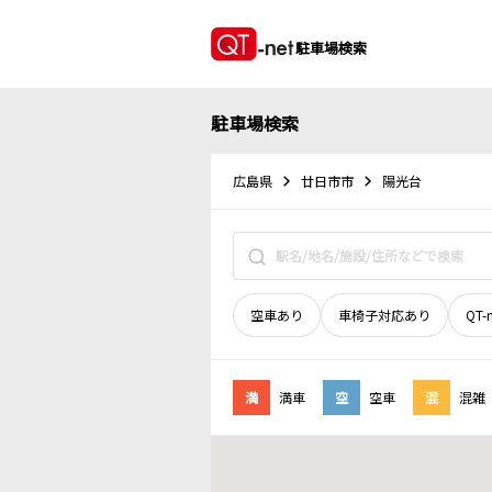
駐車場検索
駐車場検索
広島県
廿日市市
陽光台
空車あり
車椅子対応あり
QT-
満
満車
空
空車
混
混雑