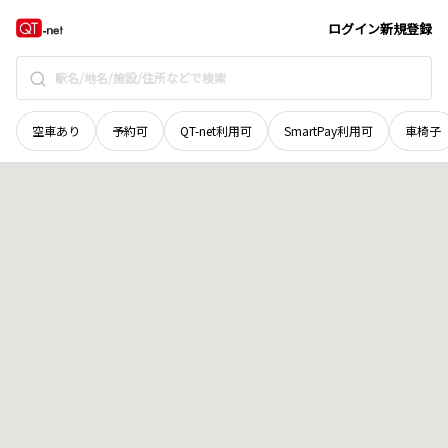
広島県
廿日市市
須賀
地域選択で探す
ログイン
新規登録
空車あり
予約可
QT-net利用可
SmartPay利用可
車椅子