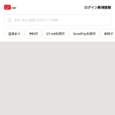
広島県
東広島市
志和町内
地域選択で探す
ログイン
新規登録
空車あり
予約可
QT-net利用可
SmartPay利用可
車椅子