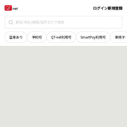
広島県
東広島市
志和町冠
地域選択で探す
ログイン
新規登録
空車あり
予約可
QT-net利用可
SmartPay利用可
車椅子