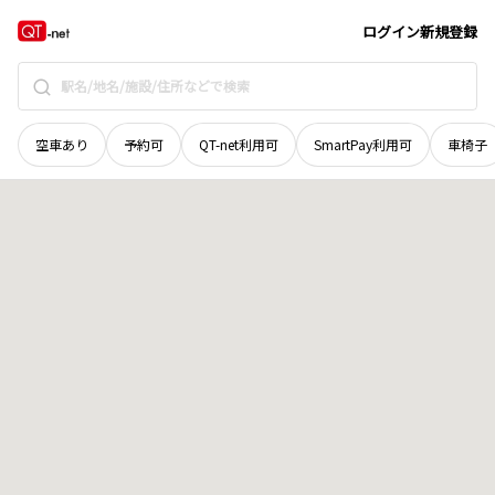
広島県
東広島市
河内町中河内
地域選択で探す
ログイン
新規登録
空車あり
予約可
QT-net利用可
SmartPay利用可
車椅子