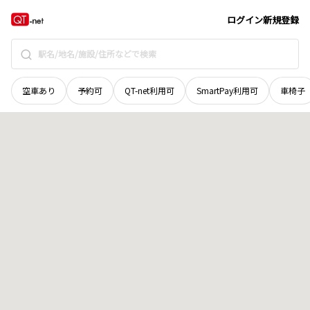
広島県
東広島市
福富町下竹仁
地域選択で探す
ログイン
新規登録
空車あり
予約可
QT-net利用可
SmartPay利用可
車椅子