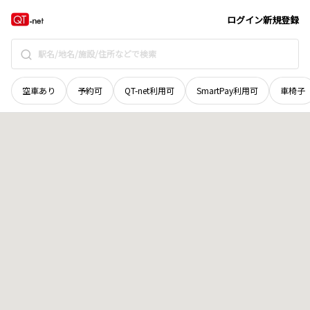
広島県
東広島市
西条上市町
地域選択で探す
ログイン
新規登録
空車あり
予約可
QT-net利用可
SmartPay利用可
車椅子