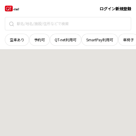
広島県
東広島市
西条吉行東
地域選択で探す
ログイン
新規登録
空車あり
予約可
QT-net利用可
SmartPay利用可
車椅子