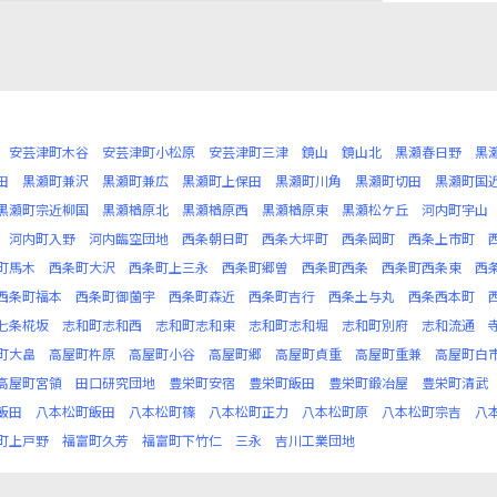
安芸津町木谷
安芸津町小松原
安芸津町三津
鏡山
鏡山北
黒瀬春日野
黒
田
黒瀬町兼沢
黒瀬町兼広
黒瀬町上保田
黒瀬町川角
黒瀬町切田
黒瀬町国
黒瀬町宗近柳国
黒瀬楢原北
黒瀬楢原西
黒瀬楢原東
黒瀬松ケ丘
河内町宇山
河内町入野
河内臨空団地
西条朝日町
西条大坪町
西条岡町
西条上市町
町馬木
西条町大沢
西条町上三永
西条町郷曽
西条町西条
西条町西条東
西
西条町福本
西条町御薗宇
西条町森近
西条町吉行
西条土与丸
西条西本町
七条椛坂
志和町志和西
志和町志和東
志和町志和堀
志和町別府
志和流通
町大畠
高屋町杵原
高屋町小谷
高屋町郷
高屋町貞重
高屋町重兼
高屋町白
高屋町宮領
田口研究団地
豊栄町安宿
豊栄町飯田
豊栄町鍛冶屋
豊栄町清武
飯田
八本松町飯田
八本松町篠
八本松町正力
八本松町原
八本松町宗吉
八
町上戸野
福富町久芳
福富町下竹仁
三永
吉川工業団地