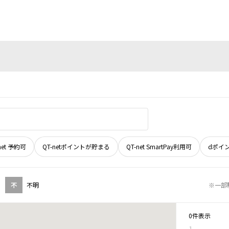
net 予約可
QT-netポイントが貯まる
QT-net SmartPay利用可
dポイ
不
不明
※一部
0件表示
1