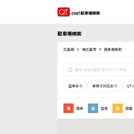
駐車場検索
駐車場検索
広島県
東広島市
西条御条町
空車あり
車椅子対応あり
QT-
満
満車
空
空車
混
混雑