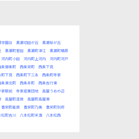
瀬学園台
黒瀬切田が丘
黒瀬桜が丘
近
黒瀬町菅田
黒瀬町津江
黒瀬町楢原
河内町小田
河内町上河内
河内町河戸
西条御条町
西条栄町
西条下見
条町下見
西条町下三永
西条町寺家
西条東北町
西条本町
西条吉行東
寺家駅前
寺家産業団地
高屋うめの辺
市
高屋町造賀
高屋町高屋東
豊栄町能良
豊栄町乃美
豊栄町別府
本松町吉川
八本松町米満
八本松西