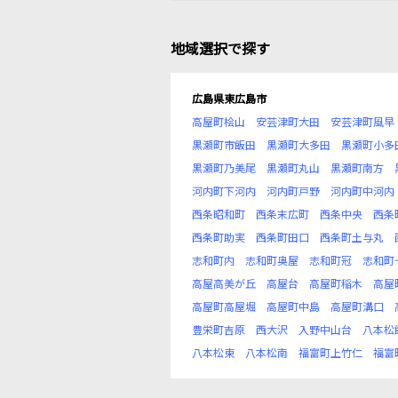
地域選択で探す
広島県東広島市
高屋町桧山
安芸津町大田
安芸津町風早
黒瀬町市飯田
黒瀬町大多田
黒瀬町小多
黒瀬町乃美尾
黒瀬町丸山
黒瀬町南方
河内町下河内
河内町戸野
河内町中河内
西条昭和町
西条末広町
西条中央
西条
西条町助実
西条町田口
西条町土与丸
志和町内
志和町奥屋
志和町冠
志和町
高屋高美が丘
高屋台
高屋町稲木
高屋
高屋町高屋堀
高屋町中島
高屋町溝口
豊栄町吉原
西大沢
入野中山台
八本松
八本松東
八本松南
福富町上竹仁
福富