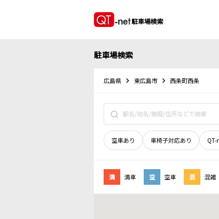
駐車場検索
駐車場検索
広島県
東広島市
西条町西条
空車あり
車椅子対応あり
QT-
満
満車
空
空車
混
混雑