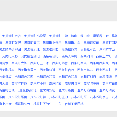
安芸津町木谷
安芸津町小松原
安芸津町三津
鏡山
鏡山北
黒瀬春日野
黒
田
黒瀬町兼沢
黒瀬町兼広
黒瀬町上保田
黒瀬町川角
黒瀬町切田
黒瀬町国
黒瀬町宗近柳国
黒瀬楢原北
黒瀬楢原西
黒瀬楢原東
黒瀬松ケ丘
河内町宇山
河内町入野
河内臨空団地
西条朝日町
西条大坪町
西条岡町
西条上市町
町馬木
西条町大沢
西条町上三永
西条町郷曽
西条町西条
西条町西条東
西
西条町福本
西条町御薗宇
西条町森近
西条町吉行
西条土与丸
西条西本町
七条椛坂
志和町志和西
志和町志和東
志和町志和堀
志和町別府
志和流通
町大畠
高屋町杵原
高屋町小谷
高屋町郷
高屋町貞重
高屋町重兼
高屋町白
高屋町宮領
田口研究団地
豊栄町安宿
豊栄町飯田
豊栄町鍛冶屋
豊栄町清武
飯田
八本松町飯田
八本松町篠
八本松町正力
八本松町原
八本松町宗吉
八
町上戸野
福富町久芳
福富町下竹仁
三永
吉川工業団地