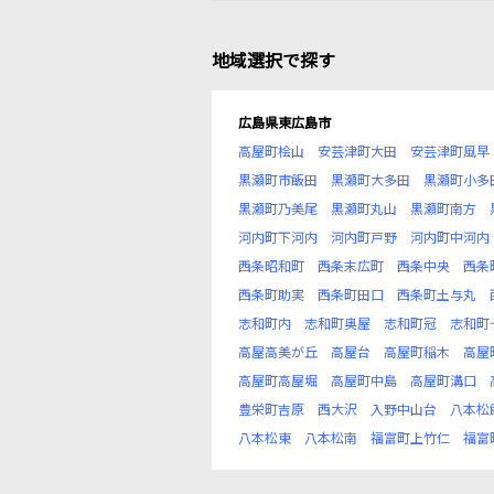
地域選択で探す
広島県東広島市
高屋町桧山
安芸津町大田
安芸津町風早
黒瀬町市飯田
黒瀬町大多田
黒瀬町小多
黒瀬町乃美尾
黒瀬町丸山
黒瀬町南方
河内町下河内
河内町戸野
河内町中河内
西条昭和町
西条末広町
西条中央
西条
西条町助実
西条町田口
西条町土与丸
志和町内
志和町奥屋
志和町冠
志和町
高屋高美が丘
高屋台
高屋町稲木
高屋
高屋町高屋堀
高屋町中島
高屋町溝口
豊栄町吉原
西大沢
入野中山台
八本松
八本松東
八本松南
福富町上竹仁
福富