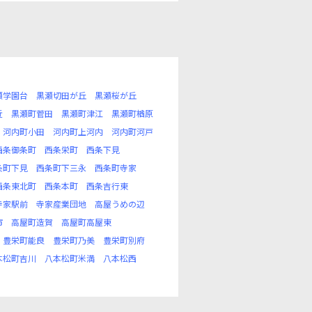
瀬学園台
黒瀬切田が丘
黒瀬桜が丘
近
黒瀬町菅田
黒瀬町津江
黒瀬町楢原
河内町小田
河内町上河内
河内町河戸
西条御条町
西条栄町
西条下見
条町下見
西条町下三永
西条町寺家
西条東北町
西条本町
西条吉行東
寺家駅前
寺家産業団地
高屋うめの辺
市
高屋町造賀
高屋町高屋東
豊栄町能良
豊栄町乃美
豊栄町別府
本松町吉川
八本松町米満
八本松西