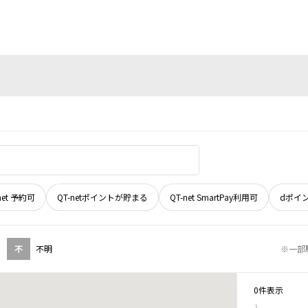
net 予約可
QT-netポイントが貯まる
QT-net SmartPay利用可
dポイ
不
不明
※一部
0件表示
1