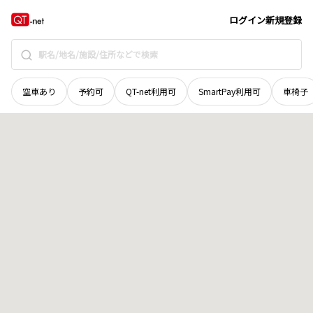
広島県
東広島市
西条町馬木
地域選択で探す
ログイン
新規登録
空車あり
予約可
QT-net利用可
SmartPay利用可
車椅子