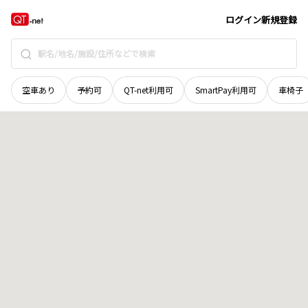
広島県
東広島市
豊栄町乃美
地域選択で探す
ログイン
新規登録
空車あり
予約可
QT-net利用可
SmartPay利用可
車椅子