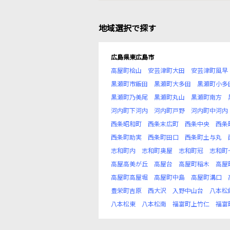
地域選択で探す
広島県東広島市
高屋町桧山
安芸津町大田
安芸津町風早
黒瀬町市飯田
黒瀬町大多田
黒瀬町小多
黒瀬町乃美尾
黒瀬町丸山
黒瀬町南方
河内町下河内
河内町戸野
河内町中河内
西条昭和町
西条末広町
西条中央
西条
西条町助実
西条町田口
西条町土与丸
志和町内
志和町奥屋
志和町冠
志和町
高屋高美が丘
高屋台
高屋町稲木
高屋
高屋町高屋堀
高屋町中島
高屋町溝口
豊栄町吉原
西大沢
入野中山台
八本松
八本松東
八本松南
福富町上竹仁
福富