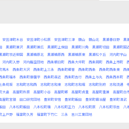
安芸津町木谷
安芸津町小松原
安芸津町三津
鏡山
鏡山北
黒瀬春日野
黒
田
黒瀬町兼沢
黒瀬町兼広
黒瀬町上保田
黒瀬町川角
黒瀬町切田
黒瀬町国
黒瀬町宗近柳国
黒瀬楢原北
黒瀬楢原西
黒瀬楢原東
黒瀬松ケ丘
河内町宇山
河内町入野
河内臨空団地
西条朝日町
西条大坪町
西条岡町
西条上市町
町馬木
西条町大沢
西条町上三永
西条町郷曽
西条町西条
西条町西条東
西
西条町福本
西条町御薗宇
西条町森近
西条町吉行
西条土与丸
西条西本町
七条椛坂
志和町志和西
志和町志和東
志和町志和堀
志和町別府
志和流通
町大畠
高屋町杵原
高屋町小谷
高屋町郷
高屋町貞重
高屋町重兼
高屋町白
高屋町宮領
田口研究団地
豊栄町安宿
豊栄町飯田
豊栄町鍛冶屋
豊栄町清武
飯田
八本松町飯田
八本松町篠
八本松町正力
八本松町原
八本松町宗吉
八
町上戸野
福富町久芳
福富町下竹仁
三永
吉川工業団地