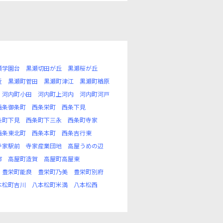
瀬学園台
黒瀬切田が丘
黒瀬桜が丘
近
黒瀬町菅田
黒瀬町津江
黒瀬町楢原
河内町小田
河内町上河内
河内町河戸
西条御条町
西条栄町
西条下見
条町下見
西条町下三永
西条町寺家
西条東北町
西条本町
西条吉行東
寺家駅前
寺家産業団地
高屋うめの辺
市
高屋町造賀
高屋町高屋東
豊栄町能良
豊栄町乃美
豊栄町別府
本松町吉川
八本松町米満
八本松西