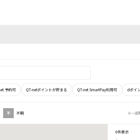
net 予約可
QT-netポイントが貯まる
QT-net SmartPay利用可
dポイ
不
不明
※一部
0件表示
1