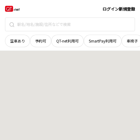
広島県
東広島市
高屋町宮領
地域選択で探す
ログイン
新規登録
空車あり
予約可
QT-net利用可
SmartPay利用可
車椅子