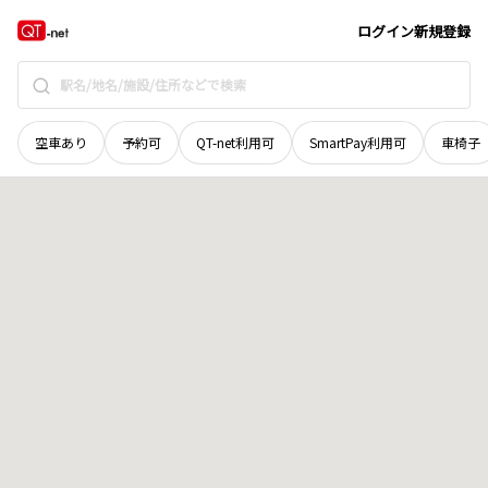
広島県
東広島市
高屋町小谷
地域選択で探す
ログイン
新規登録
空車あり
予約可
QT-net利用可
SmartPay利用可
車椅子