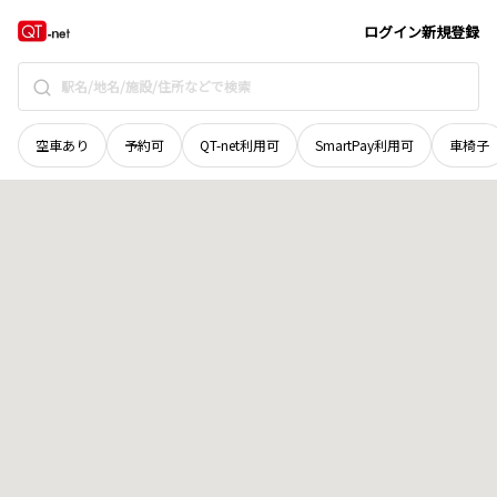
広島県
東広島市
高屋町貞重
地域選択で探す
ログイン
新規登録
空車あり
予約可
QT-net利用可
SmartPay利用可
車椅子