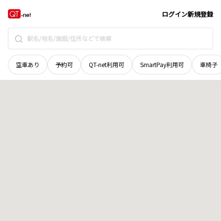
広島県
東広島市
高屋町郷
地域選択で探す
ログイン
新規登録
空車あり
予約可
QT-net利用可
SmartPay利用可
車椅子