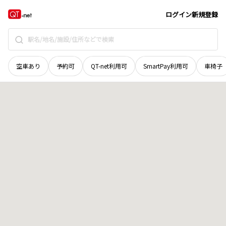
広島県
東広島市
黒瀬春日野
地域選択で探す
ログイン
新規登録
空車あり
予約可
QT-net利用可
SmartPay利用可
車椅子