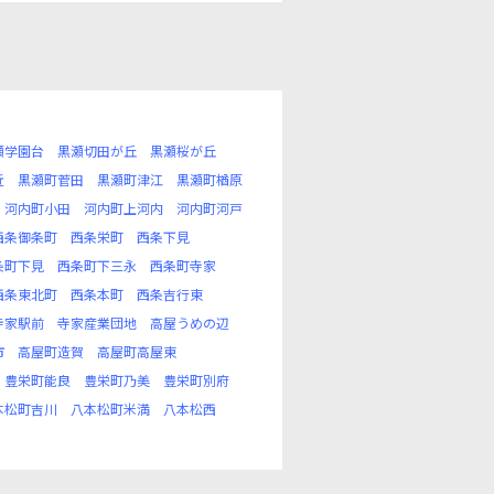
瀬学園台
黒瀬切田が丘
黒瀬桜が丘
近
黒瀬町菅田
黒瀬町津江
黒瀬町楢原
河内町小田
河内町上河内
河内町河戸
西条御条町
西条栄町
西条下見
条町下見
西条町下三永
西条町寺家
西条東北町
西条本町
西条吉行東
寺家駅前
寺家産業団地
高屋うめの辺
市
高屋町造賀
高屋町高屋東
豊栄町能良
豊栄町乃美
豊栄町別府
本松町吉川
八本松町米満
八本松西