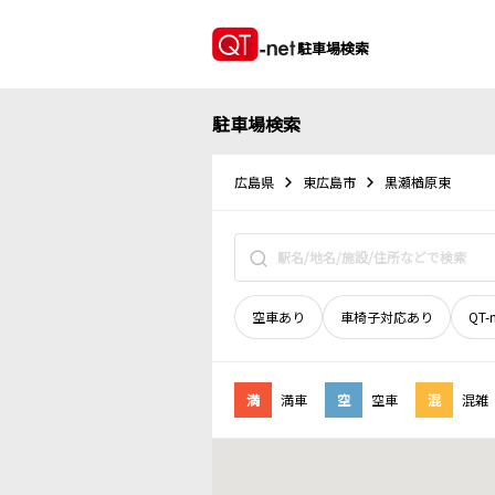
駐車場検索
駐車場検索
広島県
東広島市
黒瀬楢原東
空車あり
車椅子対応あり
QT-
満
満車
空
空車
混
混雑