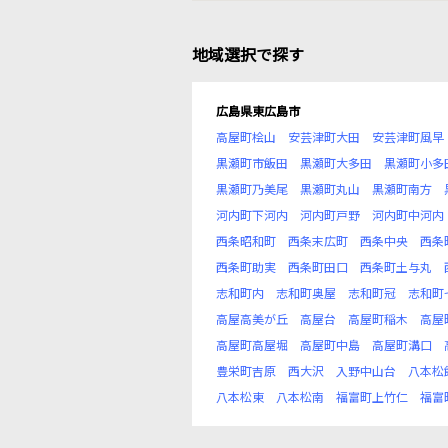
地域選択で探す
広島県東広島市
高屋町桧山
安芸津町大田
安芸津町風早
黒瀬町市飯田
黒瀬町大多田
黒瀬町小多
黒瀬町乃美尾
黒瀬町丸山
黒瀬町南方
河内町下河内
河内町戸野
河内町中河内
西条昭和町
西条末広町
西条中央
西条
西条町助実
西条町田口
西条町土与丸
志和町内
志和町奥屋
志和町冠
志和町
高屋高美が丘
高屋台
高屋町稲木
高屋
高屋町高屋堀
高屋町中島
高屋町溝口
豊栄町吉原
西大沢
入野中山台
八本松
八本松東
八本松南
福富町上竹仁
福富