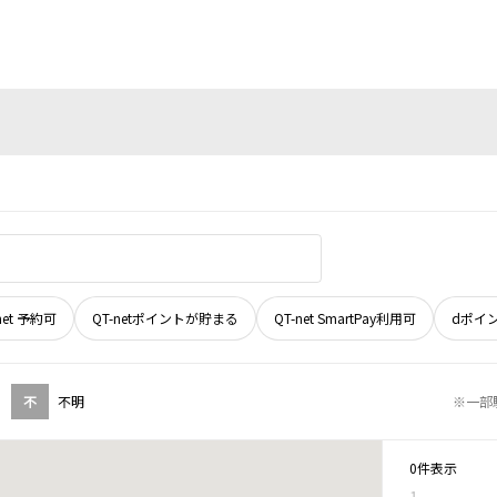
net 予約可
QT-netポイントが貯まる
QT-net SmartPay利用可
dポイ
不
不明
※一部
0件表示
1