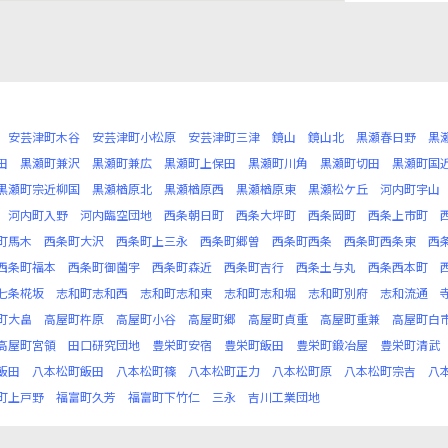
安芸津町木谷
安芸津町小松原
安芸津町三津
鏡山
鏡山北
黒瀬春日野
黒
田
黒瀬町兼沢
黒瀬町兼広
黒瀬町上保田
黒瀬町川角
黒瀬町切田
黒瀬町国
黒瀬町宗近柳国
黒瀬楢原北
黒瀬楢原西
黒瀬楢原東
黒瀬松ケ丘
河内町宇山
河内町入野
河内臨空団地
西条朝日町
西条大坪町
西条岡町
西条上市町
町馬木
西条町大沢
西条町上三永
西条町郷曽
西条町西条
西条町西条東
西
西条町福本
西条町御薗宇
西条町森近
西条町吉行
西条土与丸
西条西本町
七条椛坂
志和町志和西
志和町志和東
志和町志和堀
志和町別府
志和流通
町大畠
高屋町杵原
高屋町小谷
高屋町郷
高屋町貞重
高屋町重兼
高屋町白
高屋町宮領
田口研究団地
豊栄町安宿
豊栄町飯田
豊栄町鍛冶屋
豊栄町清武
飯田
八本松町飯田
八本松町篠
八本松町正力
八本松町原
八本松町宗吉
八
町上戸野
福富町久芳
福富町下竹仁
三永
吉川工業団地