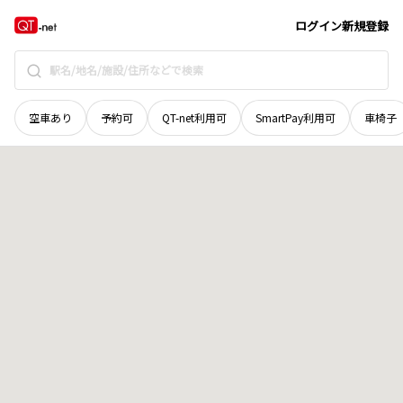
広島県
東広島市
黒瀬楢原西
地域選択で探す
ログイン
新規登録
空車あり
予約可
QT-net利用可
SmartPay利用可
車椅子