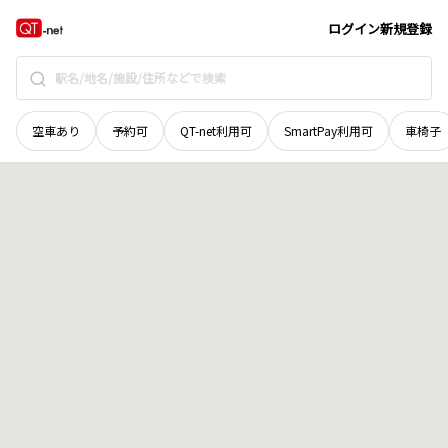
広島県
東広島市
黒瀬町丸山
地域選択で探す
ログイン
新規登録
空車あり
予約可
QT-net利用可
SmartPay利用可
車椅子