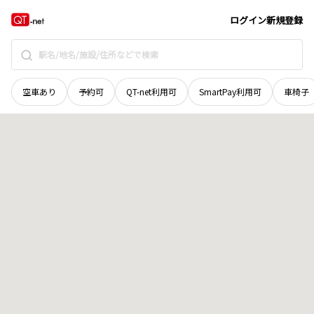
広島県
江田島市
江田島町
地域選択で探す
ログイン
新規登録
空車あり
予約可
QT-net利用可
SmartPay利用可
車椅子