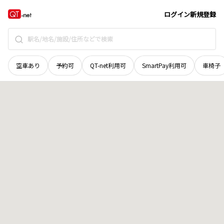
広島県
江田島市
沖美町高祖
地域選択で探す
ログイン
新規登録
空車あり
予約可
QT-net利用可
SmartPay利用可
車椅子