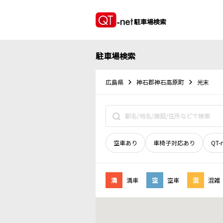
駐車場検索
駐車場検索
広島県
神石郡神石高原町
光末
空車あり
車椅子対応あり
QT-
満
満車
空
空車
混
混雑