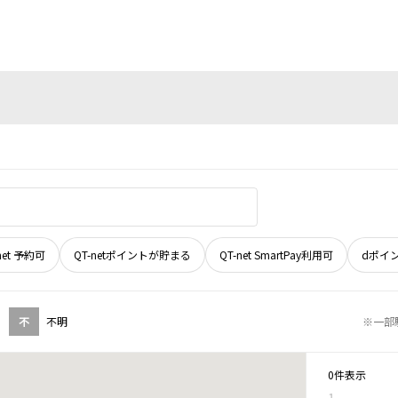
net 予約可
QT-netポイントが貯まる
QT-net SmartPay利用可
dポイ
不
不明
※一部
0件表示
1