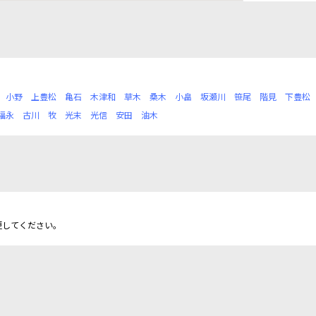
小野
上豊松
亀石
木津和
草木
桑木
小畠
坂瀬川
笹尾
階見
下豊松
福永
古川
牧
光末
光信
安田
油木
更してください。