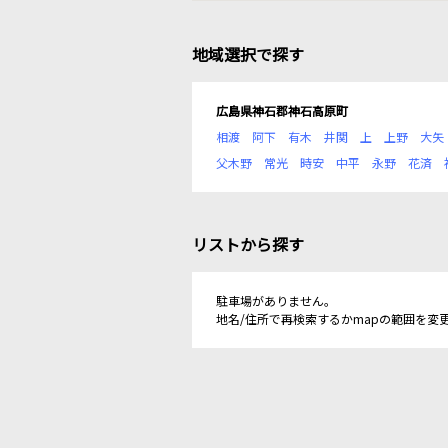
地域選択で探す
広島県神石郡神石高原町
相渡
阿下
有木
井関
上
上野
大矢
父木野
常光
時安
中平
永野
花済
リストから探す
駐車場がありません。
地名/住所で再検索するかmapの範囲を変