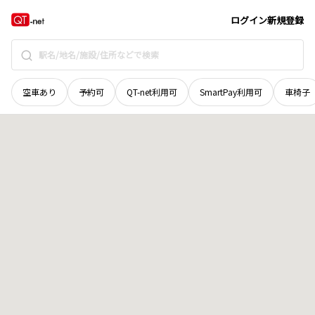
広島県
神石郡神石高原町
桑木
地域選択で探す
ログイン
新規登録
空車あり
予約可
QT-net利用可
SmartPay利用可
車椅子