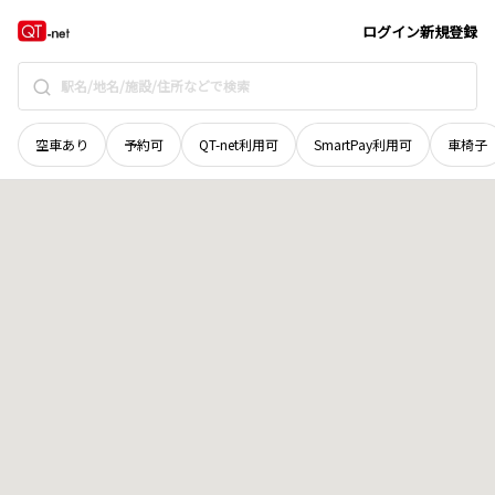
広島県
神石郡神石高原町
牧
地域選択で探す
ログイン
新規登録
空車あり
予約可
QT-net利用可
SmartPay利用可
車椅子