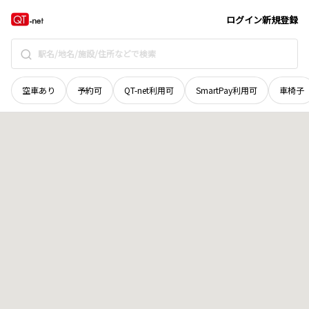
広島県
神石郡神石高原町
花済
地域選択で探す
ログイン
新規登録
空車あり
予約可
QT-net利用可
SmartPay利用可
車椅子