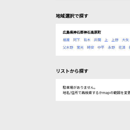
地域選択で探す
広島県神石郡神石高原町
相渡
阿下
有木
井関
上
上野
大矢
父木野
常光
時安
中平
永野
花済
リストから探す
駐車場がありません。
地名/住所で再検索するかmapの範囲を変