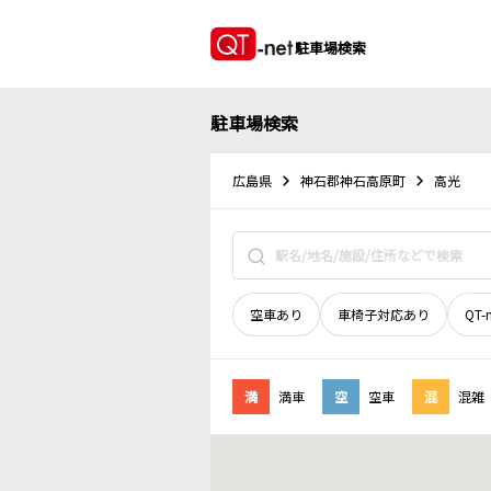
駐車場検索
駐車場検索
広島県
神石郡神石高原町
高光
空車あり
車椅子対応あり
QT-
満
満車
空
空車
混
混雑