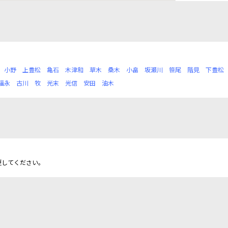
小野
上豊松
亀石
木津和
草木
桑木
小畠
坂瀬川
笹尾
階見
下豊松
福永
古川
牧
光末
光信
安田
油木
更してください。