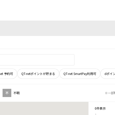
net 予約可
QT-netポイントが貯まる
QT-net SmartPay利用可
dポイ
不
不明
※一部
0件表示
1