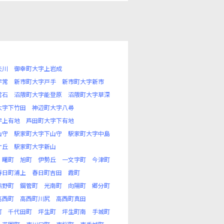
矢川
御幸町大字上岩成
字常
新市町大字戸手
新市町大字新市
常石
沼隈町大字能登原
沼隈町大字草深
大字下竹田
神辺町大字八尋
字上有地
芦田町大字下有地
山守
駅家町大字下山守
駅家町大字中島
ケ丘
駅家町大字新山
曙町
旭町
伊勢丘
一文字町
今津町
春日町浦上
春日町吉田
霞町
熊野町
鋼管町
光南町
向陽町
郷分町
高西町
高西町川尻
高西町真田
町
千代田町
坪生町
坪生町南
手城町