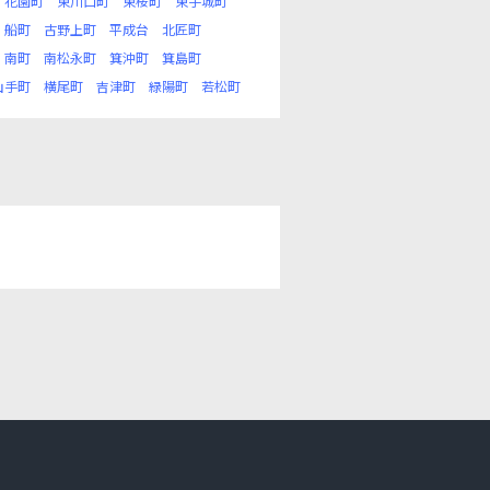
花園町
東川口町
東桜町
東手城町
船町
古野上町
平成台
北匠町
南町
南松永町
箕沖町
箕島町
山手町
横尾町
吉津町
緑陽町
若松町