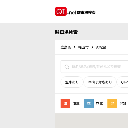
駐車場検索
駐車場検索
広島県
福山市
久松台
空車あり
車椅子対応あり
QT-
満
満車
空
空車
混
混雑