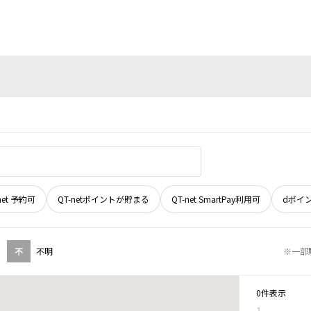
net 予約可
QT-netポイントが貯まる
QT-net SmartPay利用可
dポイ
不
不明
※一部
0件表示
1