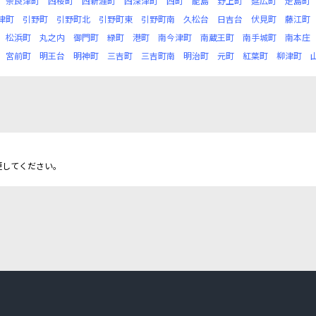
奈良津町
西桜町
西新涯町
西深津町
西町
能島
野上町
延広町
走島町
津町
引野町
引野町北
引野町東
引野町南
久松台
日吉台
伏見町
藤江町
松浜町
丸之内
御門町
緑町
港町
南今津町
南蔵王町
南手城町
南本庄
宮前町
明王台
明神町
三吉町
三吉町南
明治町
元町
紅葉町
柳津町
更してください。