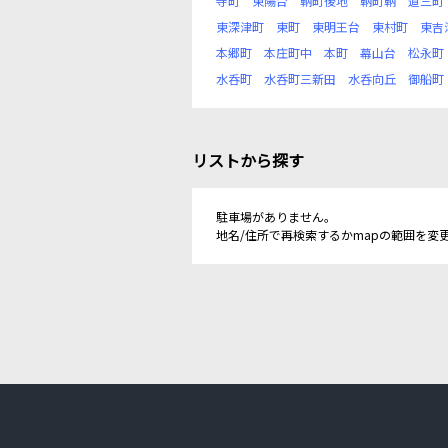
寺町
東陽台
鞆町後地
鞆町鞆
道三町
東深津町
東町
東明王台
東村町
東吉
本郷町
本庄町中
本町
幕山台
松永町
水呑町
水呑町三新田
水呑向丘
御船町
リストから探す
駐車場がありません。
地名/住所で再検索するかmapの範囲を変