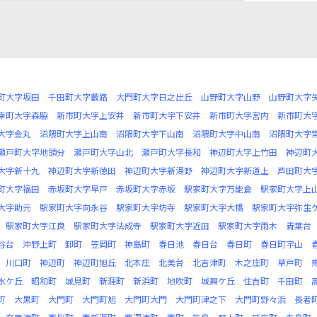
町大字坂田
千田町大字藪路
大門町大字日之出丘
山野町大字山野
山野町大字
幸町大字森脇
新市町大字上安井
新市町大字下安井
新市町大字宮内
新市町大
大字金丸
沼隈町大字上山南
沼隈町大字下山南
沼隈町大字中山南
沼隈町大字
瀬戸町大字地頭分
瀬戸町大字山北
瀬戸町大字長和
神辺町大字上竹田
神辺町
大字新十九
神辺町大字新徳田
神辺町大字新湯野
神辺町大字新道上
芦田町大
町大字福田
赤坂町大字早戸
赤坂町大字赤坂
駅家町大字万能倉
駅家町大字上
大字助元
駅家町大字向永谷
駅家町大字坊寺
駅家町大字大橋
駅家町大字弥生
駅家町大字江良
駅家町大字法成寺
駅家町大字近田
駅家町大字雨木
青葉台
谷台
沖野上町
卸町
笠岡町
神島町
春日池
春日台
春日町
春日町宇山
川口町
神辺町
神辺町旭丘
北本庄
北美台
北吉津町
木之庄町
草戸町
水ケ丘
昭和町
城見町
新涯町
新浜町
地吹町
城興ケ丘
住吉町
千田町
町
大黒町
大門町
大門町旭
大門町大門
大門町津之下
大門町野々浜
長者