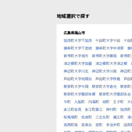
地域選択で探す
広島県福山市
加茂町大字下加茂
千田町大字千田
千田
御幸町大字下岩成
御幸町大字中津原
御
新市町大字相方
新市町大字藤尾
新市町
津之郷町大字加屋
津之郷町大字津之郷
神辺町大字川北
神辺町大字川南
神辺町
芦田町大字向陽台
芦田町大字柞磨
芦田
駅家町大字今岡
駅家町大字倉光
駅家町
駅家町大字服部本郷
駅家町大字服部永谷
今町
入船町
内海町
胡町
王子町
大
金江町金見
金江町藁江
神村町
加茂町
桜馬場町
佐波町
三之丸町
蔵王町
清
高西町南
高美台
宝町
多治米町
田尻