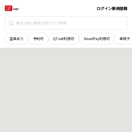
広島県
福山市
伊勢丘
地域選択で探す
ログイン
新規登録
空車あり
予約可
QT-net利用可
SmartPay利用可
車椅子