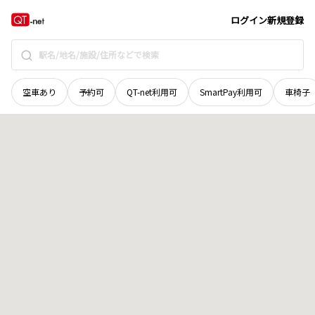
広島県
福山市
内海町
地域選択で探す
ログイン
新規登録
空車あり
予約可
QT-net利用可
SmartPay利用可
車椅子