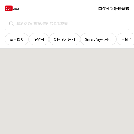
広島県
福山市
北匠町
地域選択で探す
ログイン
新規登録
空車あり
予約可
QT-net利用可
SmartPay利用可
車椅子