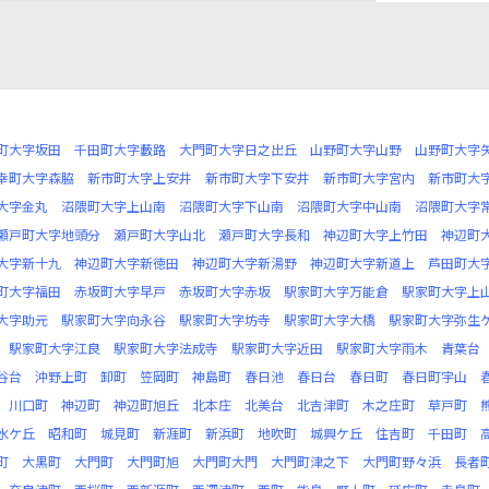
町大字坂田
千田町大字藪路
大門町大字日之出丘
山野町大字山野
山野町大字
幸町大字森脇
新市町大字上安井
新市町大字下安井
新市町大字宮内
新市町大
大字金丸
沼隈町大字上山南
沼隈町大字下山南
沼隈町大字中山南
沼隈町大字
瀬戸町大字地頭分
瀬戸町大字山北
瀬戸町大字長和
神辺町大字上竹田
神辺町
大字新十九
神辺町大字新徳田
神辺町大字新湯野
神辺町大字新道上
芦田町大
町大字福田
赤坂町大字早戸
赤坂町大字赤坂
駅家町大字万能倉
駅家町大字上
大字助元
駅家町大字向永谷
駅家町大字坊寺
駅家町大字大橋
駅家町大字弥生
駅家町大字江良
駅家町大字法成寺
駅家町大字近田
駅家町大字雨木
青葉台
谷台
沖野上町
卸町
笠岡町
神島町
春日池
春日台
春日町
春日町宇山
川口町
神辺町
神辺町旭丘
北本庄
北美台
北吉津町
木之庄町
草戸町
水ケ丘
昭和町
城見町
新涯町
新浜町
地吹町
城興ケ丘
住吉町
千田町
町
大黒町
大門町
大門町旭
大門町大門
大門町津之下
大門町野々浜
長者