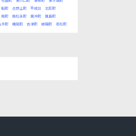
花園町
東川口町
東桜町
東手城町
船町
古野上町
平成台
北匠町
南町
南松永町
箕沖町
箕島町
山手町
横尾町
吉津町
緑陽町
若松町