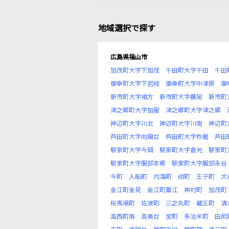
地域選択で探す
広島県福山市
加茂町大字下加茂
千田町大字千田
千田
御幸町大字下岩成
御幸町大字中津原
御
新市町大字相方
新市町大字藤尾
新市町
津之郷町大字加屋
津之郷町大字津之郷
神辺町大字川北
神辺町大字川南
神辺町
芦田町大字向陽台
芦田町大字柞磨
芦田
駅家町大字今岡
駅家町大字倉光
駅家町
駅家町大字服部本郷
駅家町大字服部永谷
今町
入船町
内海町
胡町
王子町
大
金江町金見
金江町藁江
神村町
加茂町
桜馬場町
佐波町
三之丸町
蔵王町
清
高西町南
高美台
宝町
多治米町
田尻