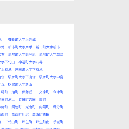
矢川
御幸町大字上岩成
字常
新市町大字戸手
新市町大字新市
常石
沼隈町大字能登原
沼隈町大字草深
大字下竹田
神辺町大字八尋
字上有地
芦田町大字下有地
山守
駅家町大字下山守
駅家町大字中島
ケ丘
駅家町大字新山
曙町
旭町
伊勢丘
一文字町
今津町
春日町浦上
春日町吉田
霞町
熊野町
鋼管町
光南町
向陽町
郷分町
高西町
高西町川尻
高西町真田
町
千代田町
坪生町
坪生町南
手城町