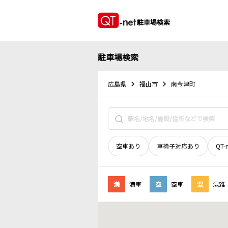
駐車場検索
駐車場検索
広島県
福山市
南今津町
空車あり
車椅子対応あり
QT-
満
満車
空
空車
混
混雑