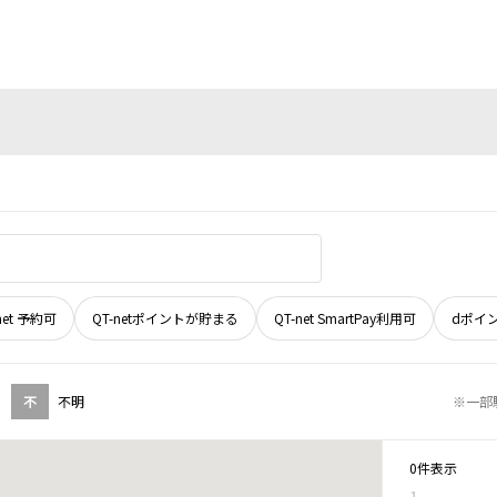
net 予約可
QT-netポイントが貯まる
QT-net SmartPay利用可
dポイ
不
不明
※一部
0件表示
1