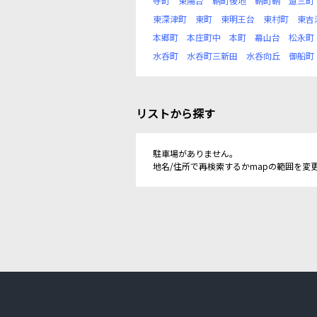
寺町
東陽台
鞆町後地
鞆町鞆
道三町
東深津町
東町
東明王台
東村町
東吉
本郷町
本庄町中
本町
幕山台
松永町
水呑町
水呑町三新田
水呑向丘
御船町
リストから探す
駐車場がありません。
地名/住所で再検索するかmapの範囲を変