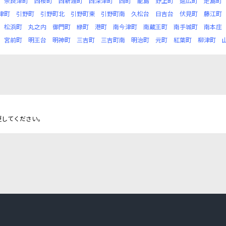
奈良津町
西桜町
西新涯町
西深津町
西町
能島
野上町
延広町
走島町
津町
引野町
引野町北
引野町東
引野町南
久松台
日吉台
伏見町
藤江町
松浜町
丸之内
御門町
緑町
港町
南今津町
南蔵王町
南手城町
南本庄
宮前町
明王台
明神町
三吉町
三吉町南
明治町
元町
紅葉町
柳津町
更してください。