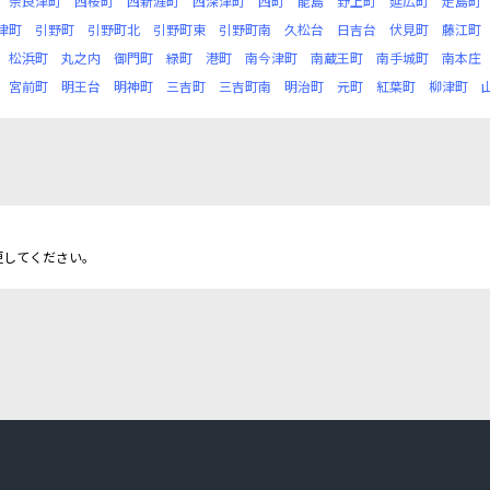
奈良津町
西桜町
西新涯町
西深津町
西町
能島
野上町
延広町
走島町
津町
引野町
引野町北
引野町東
引野町南
久松台
日吉台
伏見町
藤江町
松浜町
丸之内
御門町
緑町
港町
南今津町
南蔵王町
南手城町
南本庄
宮前町
明王台
明神町
三吉町
三吉町南
明治町
元町
紅葉町
柳津町
更してください。