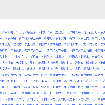
町大字坂田
千田町大字藪路
大門町大字日之出丘
山野町大字山野
山野町大字
幸町大字森脇
新市町大字上安井
新市町大字下安井
新市町大字宮内
新市町大
大字金丸
沼隈町大字上山南
沼隈町大字下山南
沼隈町大字中山南
沼隈町大字
瀬戸町大字地頭分
瀬戸町大字山北
瀬戸町大字長和
神辺町大字上竹田
神辺町
大字新十九
神辺町大字新徳田
神辺町大字新湯野
神辺町大字新道上
芦田町大
町大字福田
赤坂町大字早戸
赤坂町大字赤坂
駅家町大字万能倉
駅家町大字上
大字助元
駅家町大字向永谷
駅家町大字坊寺
駅家町大字大橋
駅家町大字弥生
駅家町大字江良
駅家町大字法成寺
駅家町大字近田
駅家町大字雨木
青葉台
谷台
沖野上町
卸町
笠岡町
神島町
春日池
春日台
春日町
春日町宇山
川口町
神辺町
神辺町旭丘
北本庄
北美台
北吉津町
木之庄町
草戸町
水ケ丘
昭和町
城見町
新涯町
新浜町
地吹町
城興ケ丘
住吉町
千田町
町
大黒町
大門町
大門町旭
大門町大門
大門町津之下
大門町野々浜
長者