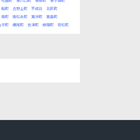
花園町
東川口町
東桜町
東手城町
船町
古野上町
平成台
北匠町
南町
南松永町
箕沖町
箕島町
山手町
横尾町
吉津町
緑陽町
若松町