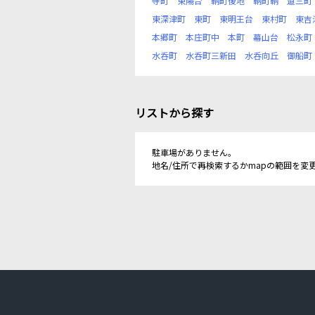
寺町
東陽台
鞆町後地
鞆町鞆
道三町
東深津町
東町
東明王台
東村町
東吉
本郷町
本庄町中
本町
幕山台
松永町
水呑町
水呑町三新田
水呑向丘
御船町
リストから探す
駐車場がありません。
地名/住所で再検索するかmapの範囲を変