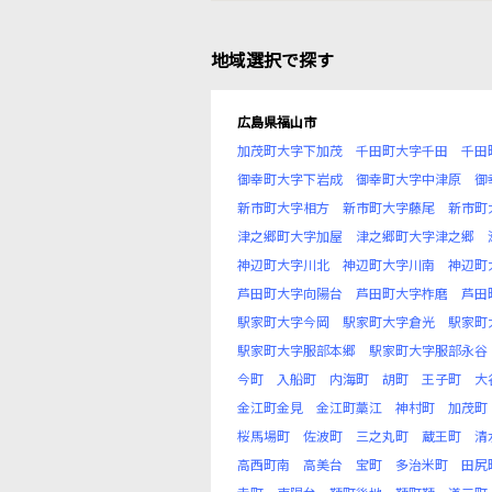
地域選択で探す
広島県福山市
加茂町大字下加茂
千田町大字千田
千田
御幸町大字下岩成
御幸町大字中津原
御
新市町大字相方
新市町大字藤尾
新市町
津之郷町大字加屋
津之郷町大字津之郷
神辺町大字川北
神辺町大字川南
神辺町
芦田町大字向陽台
芦田町大字柞磨
芦田
駅家町大字今岡
駅家町大字倉光
駅家町
駅家町大字服部本郷
駅家町大字服部永谷
今町
入船町
内海町
胡町
王子町
大
金江町金見
金江町藁江
神村町
加茂町
桜馬場町
佐波町
三之丸町
蔵王町
清
高西町南
高美台
宝町
多治米町
田尻