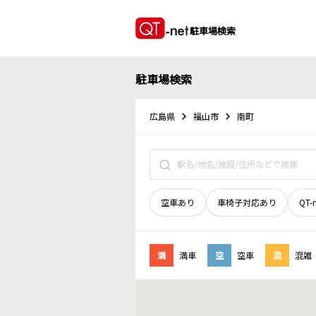
駐車場検索
駐車場検索
広島県
福山市
南町
空車あり
車椅子対応あり
QT-
満
満車
空
空車
混
混雑