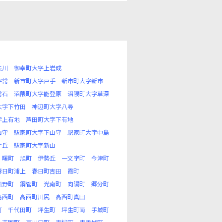
矢川
御幸町大字上岩成
字常
新市町大字戸手
新市町大字新市
常石
沼隈町大字能登原
沼隈町大字草深
大字下竹田
神辺町大字八尋
字上有地
芦田町大字下有地
山守
駅家町大字下山守
駅家町大字中島
ケ丘
駅家町大字新山
曙町
旭町
伊勢丘
一文字町
今津町
春日町浦上
春日町吉田
霞町
熊野町
鋼管町
光南町
向陽町
郷分町
高西町
高西町川尻
高西町真田
町
千代田町
坪生町
坪生町南
手城町