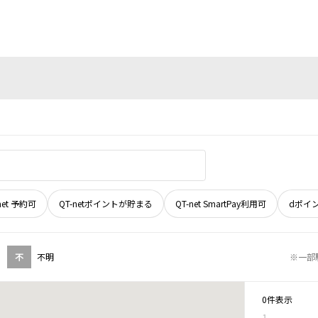
net 予約可
QT-netポイントが貯まる
QT-net SmartPay利用可
dポイ
不
不明
※一部
0件表示
1