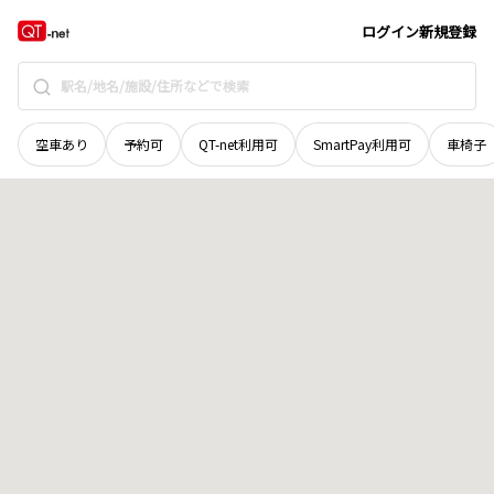
広島県
福山市
引野町東
地域選択で探す
ログイン
新規登録
空車あり
予約可
QT-net利用可
SmartPay利用可
車椅子