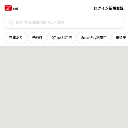
広島県
福山市
御幸町大字森脇
地域選択で探す
ログイン
新規登録
空車あり
予約可
QT-net利用可
SmartPay利用可
車椅子