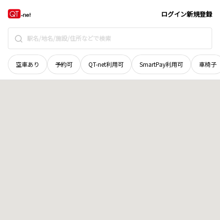
広島県
福山市
新市町大字下安井
地域選択で探す
ログイン
新規登録
空車あり
予約可
QT-net利用可
SmartPay利用可
車椅子