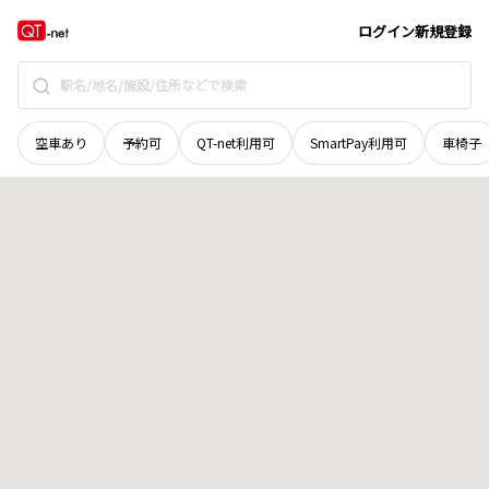
広島県
福山市
本庄町中
地域選択で探す
ログイン
新規登録
空車あり
予約可
QT-net利用可
SmartPay利用可
車椅子